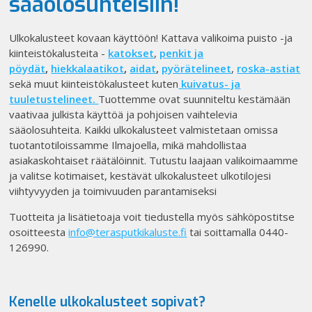
sääolosuhteisiin!
Ulkokalusteet kovaan käyttöön! Kattava valikoima puisto -ja
kiinteistökalusteita -
katokset
,
penkit ja
pöydät
,
hiekkalaatikot
,
aidat
,
pyörätelineet
,
roska-astiat
sekä muut kiinteistökalusteet
kuten
kuivatus- ja
tuuletustelineet.
Tuottemme ovat suunniteltu kestämään
vaativaa julkista käyttöä ja pohjoisen vaihtelevia
sääolosuhteita. Kaikki ulkokalusteet valmistetaan omissa
tuotantotiloissamme Ilmajoella, mikä mahdollistaa
asiakaskohtaiset räätälöinnit. Tutustu laajaan valikoimaamme
ja valitse kotimaiset, kestävät ulkokalusteet ulkotilojesi
viihtyvyyden ja toimivuuden parantamiseksi
Tuotteita ja lisätietoaja voit tiedustella myös sähköpostitse
osoitteesta
info@terasputkikaluste.fi
tai soittamalla 0440-
126990.
Kenelle
ulkokalusteet
sopivat?