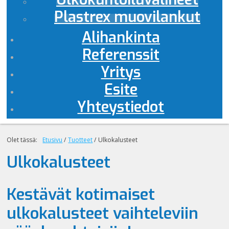
Plastrex muovilankut
Alihankinta
Referenssit
Yritys
Esite
Yhteystiedot
Olet tässä:
Etusivu
/
Tuotteet
/
Ulkokalusteet
Ulkokalusteet
Kestävät kotimaiset
ulkokalusteet vaihteleviin