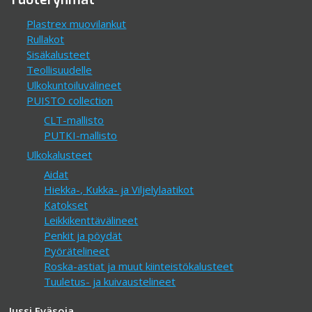
Plastrex muovilankut
Rullakot
Sisäkalusteet
Teollisuudelle
Ulkokuntoiluvälineet
PUISTO collection
CLT-mallisto
PUTKI-mallisto
Ulkokalusteet
Aidat
Hiekka-, Kukka- ja Viljelylaatikot
Katokset
Leikkikenttävälineet
Penkit ja pöydät
Pyörätelineet
Roska-astiat ja muut kiinteistökalusteet
Tuuletus- ja kuivaustelineet
Jussi Eväsoja