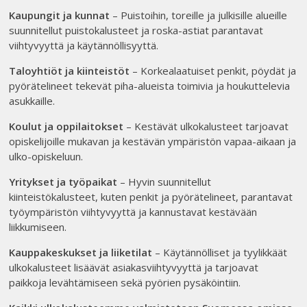
Kaupungit ja kunnat
– Puistoihin, toreille ja julkisille alueille
suunnitellut puistokalusteet ja roska-astiat parantavat
viihtyvyyttä ja käytännöllisyyttä.
Taloyhtiöt ja kiinteistöt
– Korkealaatuiset penkit, pöydät ja
pyörätelineet tekevät piha-alueista toimivia ja houkuttelevia
asukkaille.
Koulut ja oppilaitokset
– Kestävät ulkokalusteet tarjoavat
opiskelijoille mukavan ja kestävän ympäristön vapaa-aikaan ja
ulko-opiskeluun.
Yritykset ja työpaikat
– Hyvin suunnitellut
kiinteistökalusteet, kuten penkit ja pyörätelineet, parantavat
työympäristön viihtyvyyttä ja kannustavat kestävään
liikkumiseen.
Kauppakeskukset ja liiketilat
– Käytännölliset ja tyylikkäät
ulkokalusteet lisäävät asiakasviihtyvyyttä ja tarjoavat
paikkoja levähtämiseen sekä pyörien pysäköintiin.